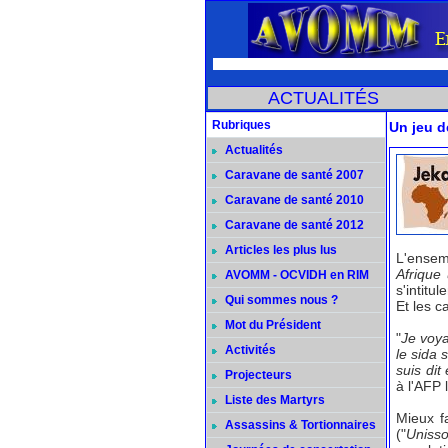
ACTUALITÉS
Rubriques
Un jeu d
Actualités
Caravane de santé 2007
Caravane de santé 2010
Caravane de santé 2012
Articles les plus lus
L'ensemb
Afrique 
AVOMM - OCVIDH en RIM
s'intitul
Qui sommes nous ?
Et les c
Mot du Président
"
Je voya
Activités
le sida 
suis dit
Projecteurs
à l'AFP 
Liste des Martyrs
Mieux fa
Assassins & Tortionnaires
("
Uniss