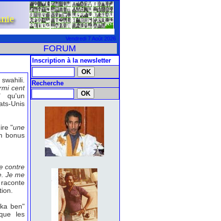
Vendredi 7 Août 2026
FORUM
Inscription à la newsletter
 swahili.
Recherche
rmi cent
" qu'un
ats-Unis
ire "
une
un bonus
e contre
ie. Je me
 raconte
tion.
eka ben"
que les