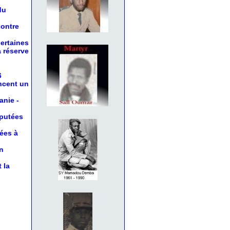
du
contre
certaines
a réserve
6
oncent un
anie
-
éputées
nées à
n
 la