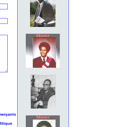
mmerçants
litique