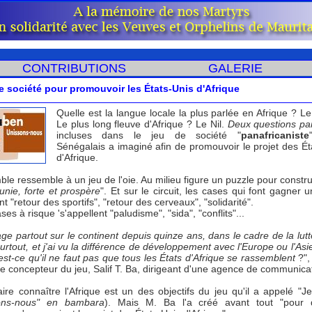
CONTRIBUTIONS
GALERIE
e société pour promouvoir les États-Unis d'Afrique
Quelle est la langue locale la plus parlée en Afrique ? Le
Le plus long fleuve d'Afrique ? Le Nil.
Deux questions pa
incluses dans le jeu de société "
panafricaniste
Sénégalais a imaginé afin de promouvoir le projet des Ét
d'Afrique.
le ressemble à un jeu de l'oie. Au milieu figure un puzzle pour constru
unie, forte et prospère
". Et sur le circuit, les cases qui font gagner 
ent "retour des sportifs", "retour des cerveaux", "solidarité".
ases à risque 's'appellent "paludisme", "sida", "conflits"...
ge partout sur le continent depuis quinze ans, dans le cadre de la lutt
surtout, et j'ai vu la différence de développement avec l'Europe ou l'As
 est-ce qu'il ne faut pas que tous les États d'Afrique se rassemblent
?",
le concepteur du jeu, Salif T. Ba, dirigeant d'une agence de communica
ire connaître l'Afrique est un des objectifs du jeu qu'il a appelé "J
ons-nous" en bambara
). Mais M. Ba l'a créé avant tout "pour 