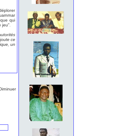
déplorer
Mouammar
ique qui
 jeu".
utorités
ajoute ce
ique, un
Diminuer