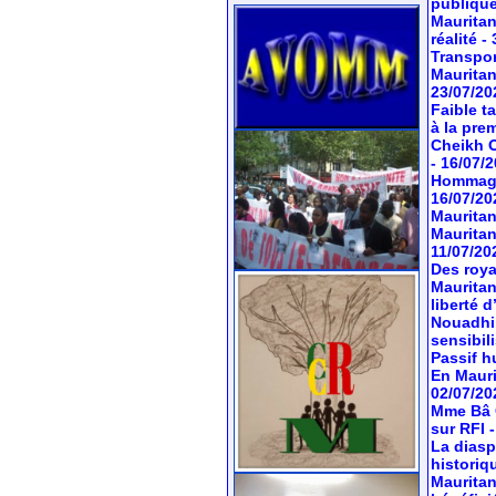
publiqu
Mauritan
réalité
-
Transport
Mauritan
23/07/20
Faible t
à la pre
Cheikh O
- 16/07/
Hommage 
16/07/20
Mauritan
Mauritan
11/07/20
Des roya
Mauritan
liberté 
Nouadhib
sensibil
Passif hu
En Mauri
02/07/20
Mme Bâ C
sur RFI
La diasp
historiq
Mauritan