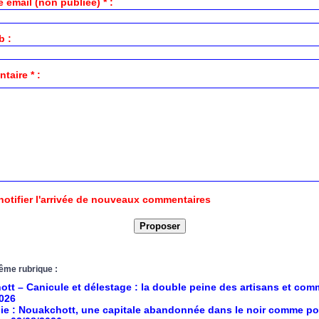
 email (non publiée) * :
b :
aire * :
notifier l'arrivée de nouveaux commentaires
ême rubrique :
tt – Canicule et délestage : la double peine des artisans et co
2026
ie : Nouakchott, une capitale abandonnée dans le noir comme po