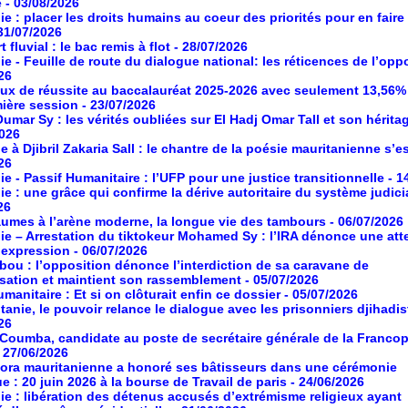
e
- 03/08/2026
ie : placer les droits humains au coeur des priorités pour en faire
 31/07/2026
 fluvial : le bac remis à flot
- 28/07/2026
ie - Feuille de route du dialogue national: les réticences de l’opp
26
aux de réussite au baccalauréat 2025-2026 avec seulement 13,56%
mière session
- 23/07/2026
umar Sy : les vérités oubliées sur El Hadj Omar Tall et son hérita
2026
à Djibril Zakaria Sall : le chantre de la poésie mauritanienne s’es
26
ie - Passif Humanitaire : l’UFP pour une justice transitionnelle
- 1
ie : une grâce qui confirme la dérive autoritaire du système judici
26
umes à l’arène moderne, la longue vie des tambours
- 06/07/2026
ie – Arrestation du tiktokeur Mohamed Sy : l’IRA dénonce une atte
d’expression
- 06/07/2026
ou : l’opposition dénonce l’interdiction de sa caravane de
isation et maintient son rassemblement
- 05/07/2026
manitaire : Et si on clôturait enfin ce dossier
- 05/07/2026
tanie, le pouvoir relance le dialogue avec les prisonniers djihadis
26
oumba, candidate au poste de secrétaire générale de la Franco
- 27/06/2026
ora mauritanienne a honoré ses bâtisseurs dans une cérémonie
ue : 20 juin 2026 à la bourse de Travail de paris
- 24/06/2026
ie : libération des détenus accusés d’extrémisme religieux ayant