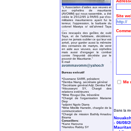
Adresse
"L'Association d'aides aux veuves et
aux orphelins de mauritanie
(AVOMM) qui nous rassemble, a été
Site we
créée le 25/12/95 à PARIS par d'ex-
militaires mauritaniens ayant fui la
terreur, l'oppression, la barbarie du
colonel Mawiya o/ sid'ahmed Taya
......
Comment
Ces rescapés des geôles de ould
Taya, et de l'arbitraire, décidèrent,
pour ne jamais oublier ce qui leur est
arrivé, pour garder aussi la mémoire
des centaines de martyrs, de venir
en aide aux veuves, aux orphelins
mais aussi d'engager le combat
contre l'impunité décrétée par le
pouvoir de Mauritanie."
E-mail :
avommavomm@yahoo.fr
Bureau exécutif
*Ousmane SARR, président
Me 
*Demba Niang, secrétaire général
*Secrétaire général Adjt; Demba Fall
*Alousseyni SY, Chargé des
relations extérieures
*Mme Rougui Dia, trésorière
*Chargé de l’organisation Mariame
Diop
*adjoint Ngolo Diarra
*Mme Mireille Hamelin, chargée de la
Dans la m
communication
*Chargé de mission Bathily Amadou
Nouakcho
Birama
Conseillers:
- 06/08/
*Kane Harouna
Mauritan
*Hamdou Rabby SY