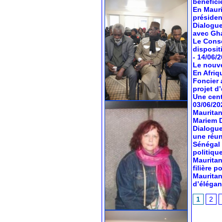
bénéfici
En Mauri
préside
Dialogue
avec Gh
Le Conse
dispositi
- 14/06/
Le nouve
En Afriq
Foncier 
projet d’
Une cent
03/06/20
Mauritan
Mariem 
Dialogue
une réun
Sénégal 
politiqu
Mauritan
filière 
Mauritan
d’élégan
1
2