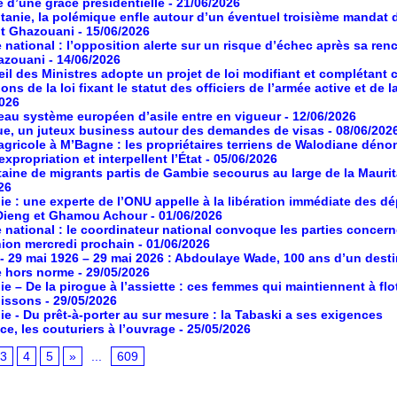
é d’une grâce présidentielle
- 21/06/2026
tanie, la polémique enfle autour d’un éventuel troisième mandat 
nt Ghazouani
- 15/06/2026
 national : l’opposition alerte sur un risque d’échec après sa ren
azouani
- 14/06/2026
il des Ministres adopte un projet de loi modifiant et complétant 
ons de la loi fixant le statut des officiers de l’armée active et de l
2026
au système européen d’asile entre en vigueur
- 12/06/2026
ue, un juteux business autour des demandes de visas
- 08/06/202
agricole à M’Bagne : les propriétaires terriens de Walodiane dén
expropriation et interpellent l’État
- 05/06/2026
aine de migrants partis de Gambie secourus au large de la Maurit
26
ie : une experte de l’ONU appelle à la libération immédiate des d
Dieng et Ghamou Achour
- 01/06/2026
 national : le coordinateur national convoque les parties concer
ion mercredi prochain
- 01/06/2026
- 29 mai 1926 – 29 mai 2026 : Abdoulaye Wade, 100 ans d’un desti
e hors norme
- 29/05/2026
ie – De la pirogue à l’assiette : ces femmes qui maintiennent à flot
poissons
- 29/05/2026
ie - Du prêt-à-porter au sur mesure : la Tabaski a ses exigences
ce, les couturiers à l’ouvrage
- 25/05/2026
3
4
5
»
...
609