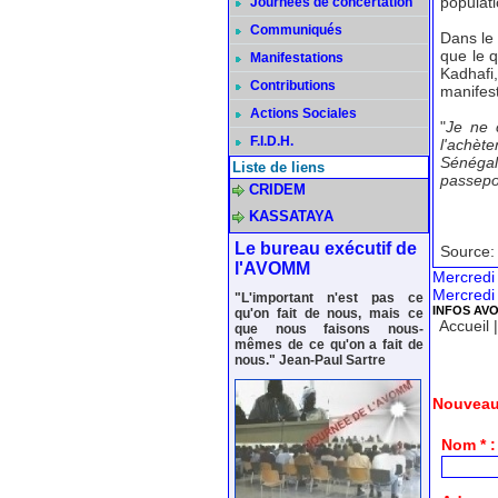
populati
Journées de concertation
Communiqués
Dans le 
que le 
Manifestations
Kadhafi
Contributions
manifest
Actions Sociales
"
Je ne 
F.I.D.H.
l'achète
Sénégala
Liste de liens
passepor
CRIDEM
KASSATAYA
Le bureau exécutif de
Source: 
l'AVOMM
Mercredi
Mercredi
"L'important n'est pas ce
INFOS AV
qu'on fait de nous, mais ce
Accueil
que nous faisons nous-
mêmes de ce qu'on a fait de
nous." Jean-Paul Sartre
Nouveau
Nom * :