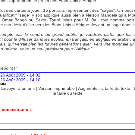
ons s'approprient le projet des États-Unis d'Afrique".
lot des cartes à jouer, 16 portraits représentent des "sages". On peut 
qualificatif "sage" y soit appliqué aussi bien à Nelson Mandela qu'à 
, Omar Bongo ou Sekou Touré. Mais pour M. Ba, "tout homme polit
e son désir d'aller vers les États-Unis d'Afrique devient un sage dans le
compte pas le vendre au grand public, je voudrais plutôt que les a
nt pour le diffuser dans les écoles, en français, en anglais, en arabe", 
is, qui verrait bien les futures générations aller "vers une monnaie un
t unique, voire un seul président pour l'Afrique
."
lepoint fr
 26 Août 2009 - 14:02
 26 Août 2009 - 14:10
OMM
|
Envoyer à un ami
|
Version imprimable
|
Augmenter la taille du texte
|
la taille du texte
 commentaire :