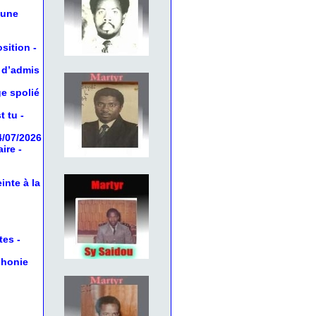
 une
osition
-
 d’admis
ge spolié
t tu
-
4/07/2026
aire
-
inte à la
tes
-
phonie