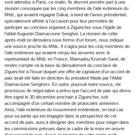
sont attendus à Paris, ce matin. Ils devront prendre part à une
réunion convoquée par les cinq membres de l’aile extérieure du
Mfdc, qui avaient regagné Dakar, à bord de l’avion présidentiel,
spécialement affrété à l’occasion pour leur permettre de
participer au conclave organisé à Ziguinchor sous l’égide de
l’abbé Augustin Diamacoune Senghor. La réunion de cette
après-midi se déroulera sous forme d’un forum, nous indique
une source proche du Mfdc. Il s’agira pour les cinq membres de
l’aile extérieure qui avaient rompu les amarres avec le
représentant du Mfdc en France, Mamadou Krumah Sané, de
rendre compte «à la base du déroulement du conclave de
Ziguinchor à l’issue duquel une offre de signature d’un accord de
paix avait été faite en direction du président Wade par l’Abbé
Diamacoune Senghor». En outre, poursuit notre source, «le
processus de négociation a prévu que l’accord de paix qui devra
être signé le 30 décembre prochain à Ziguinchor, soit
accompagné d’un certain nombre de protocoles annexes».
Ainsi, l’aile extérieure du mouvement irrédentiste, en tout cas
pour sa partie qui est engagée dans la perspective de cet
accord de paix, aura à désigner des membres pour siéger dans
les commissions prévues dans le cadre de la mise en œuvre
d’un accord de paix. Aussi, la réunion de cette après-midi,