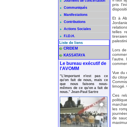
Il faut 
Journées de concertation
pris l'
Communiqués
disposit
Manifestations
Et à A
Contributions
Jordani
relation
Actions Sociales
telles 
F.I.D.H.
tireraie
palestin
Liste de liens
CRIDEM
Lors de 
commerc
KASSATAYA
l'autre.
Le bureau exécutif de
commerci
l'AVOMM
Vue du c
"L'important n'est pas ce
du citoy
qu'on fait de nous, mais ce
Commis
que nous faisons nous-
limogé.
mêmes de ce qu'on a fait de
nous." Jean-Paul Sartre
Ces rel
politi
marchan
les rom
journées
de sauc
maximum 