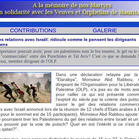
CONTRIBUTIONS
GALERIE
es relations avec Israël: ridicule comme le pensent les dirigeants
iens
portance pourrait avoir, pour ces palestiniens sous le feu ennemi, le gel ou le 
s "commerciales" entre des Putschistes et Tel Aviv? C'est ce que se demande
ou, membre dirigeant de l'OLP.
Dans une déclaration relayée par la
"Elarabya", Monsieur Abd Rabbou,
dirigeant de l'Organisation pour la Libérat
Palestine (OLP), n'a pas eu de mots as
pour railler ce qui est présenté comm
l'exploit du siècle par la coterie des puts
savoir le gel des relations commerci
es avec Israël annoncé lors de la réunion de 12 chefs d'Etats arabes à 
pour le sommet est de 15 participants). Monsieur Abd Rabbou ajoute:
 pourraient tirer les Palestiniens du gel des relations entre Israël et un 
au pouvoir par la voie de putsch? Quel en est l'intérêt si ce n'est d
 qatari?".