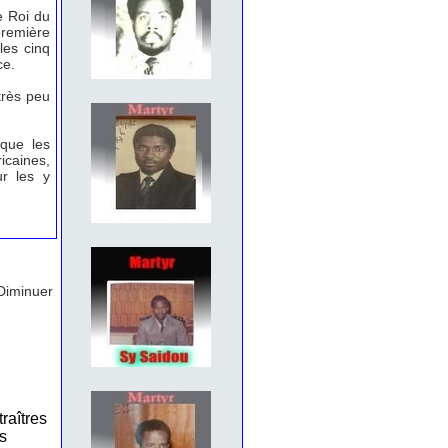
e Roi du
première
les cinq
ce.
très peu
que les
icaines,
ur les y
Diminuer
raîtres
es