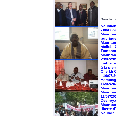
Dans la m
Nouakcho
- 06/08/
Mauritan
publiqu
Mauritan
réalité
-
Transport
Mauritan
23/07/20
Faible t
à la pre
Cheikh O
- 16/07/
Hommage 
16/07/20
Mauritan
Mauritan
11/07/20
Des roya
Mauritan
liberté 
Nouadhib