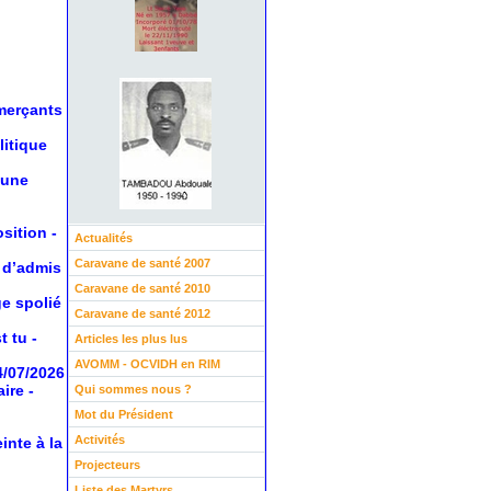
mmerçants
litique
 une
osition
-
Actualités
Caravane de santé 2007
 d’admis
Caravane de santé 2010
ge spolié
Caravane de santé 2012
t tu
-
Articles les plus lus
AVOMM - OCVIDH en RIM
4/07/2026
aire
-
Qui sommes nous ?
Mot du Président
Activités
inte à la
Projecteurs
Liste des Martyrs