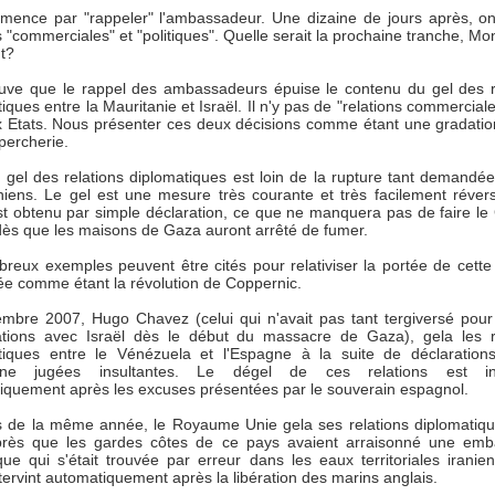
ence par "rappeler" l'ambassadeur. Une dizaine de jours après, on
s "commerciales" et "politiques". Quelle serait la prochaine tranche, Mo
nt?
rouve que le rappel des ambassadeurs épuise le contenu du gel des r
iques entre la Mauritanie et Israël. Il n'y pas de "relations commercial
x Etats. Nous présenter ces deux décisions comme étant une gradatio
percherie.
e gel des relations diplomatiques est loin de la rupture tant demandée
niens. Le gel est une mesure très courante et très facilement révers
st obtenu par simple déclaration, ce que ne manquera pas de faire le
dès que les maisons de Gaza auront arrêté de fumer.
reux exemples peuvent être cités pour relativiser la portée de cett
ée comme étant la révolution de Coppernic.
mbre 2007, Hugo Chavez (celui qui n'avait pas tant tergiversé pou
ations avec Israël dès le début du massacre de Gaza), gela les r
tiques entre le Vénézuela et l'Espagne à la suite de déclaration
gne jugées insultantes. Le dégel de ces relations est in
iquement après les excuses présentées par le souverain espagnol.
 de la même année, le Royaume Unie gela ses relations diplomatiq
après que les gardes côtes de ce pays avaient arraisonné une emb
que qui s'était trouvée par erreur dans les eaux territoriales iranie
tervint automatiquement après la libération des marins anglais.