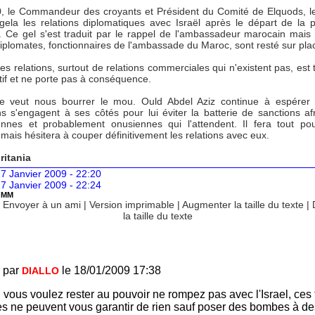
, le Commandeur des croyants et Président du Comité de Elquods, l
gela les relations diplomatiques avec Israël après le départ de la 
a. Ce gel s'est traduit par le rappel de l'ambassadeur marocain mais 
iplomates, fonctionnaires de l'ambassade du Maroc, sont resté sur pla
es relations, surtout de relations commerciales qui n'existent pas, est 
atif et ne porte pas à conséquence.
e veut nous bourrer le mou. Ould Abdel Aziz continue à espérer 
ns s'engagent à ses côtés pour lui éviter la batterie de sanctions afr
nnes et probablement onusiennes qui l'attendent. Il fera tout po
ais hésitera à couper définitivement les relations avec eux.
ritania
7 Janvier 2009 - 22:20
7 Janvier 2009 - 22:24
OMM
|
Envoyer à un ami
|
Version imprimable
|
Augmenter la taille du texte
|
la taille du texte
 par
le 18/01/2009 17:38
DIALLO
 vous voulez rester au pouvoir ne rompez pas avec l'Israel, ces t
es ne peuvent vous garantir de rien sauf poser des bombes à d