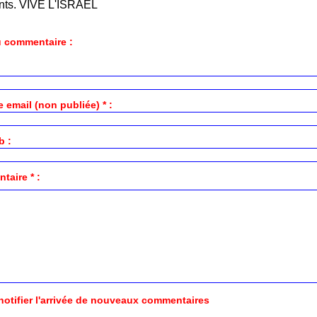
nts. VIVE L'ISRAEL
 commentaire :
 email (non publiée) * :
b :
aire * :
notifier l'arrivée de nouveaux commentaires