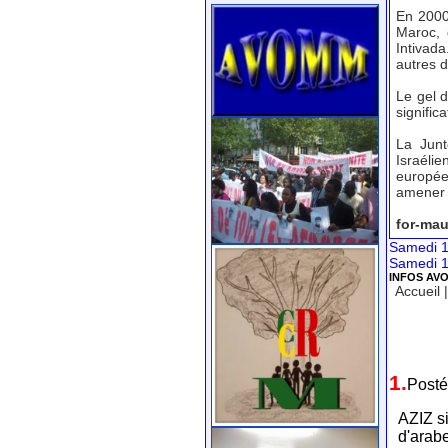
En 2000
Maroc, 
Intivad
autres d
Le gel d
signific
La Junt
Israélie
europée
amener m
for-mau
Samedi 1
Samedi 1
INFOS AV
Accueil
1.
Posté
AZIZ si
d'arab