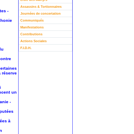
Assassins & Tortionnaires
tes
-
Journées de concertation
phonie
Communiqués
Manifestations
Contributions
Actions Sociales
F.I.D.H.
du
contre
certaines
a réserve
6
oncent un
anie
-
éputées
nées à
n