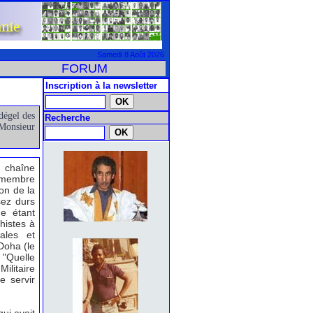
Samedi 8 Août 2026
FORUM
Inscription à la newsletter
dégel des
Recherche
 Monsieur
 chaîne
 membre
ion de la
sez durs
e étant
chistes à
ales et
Doha (le
 "Quelle
Militaire
e servir