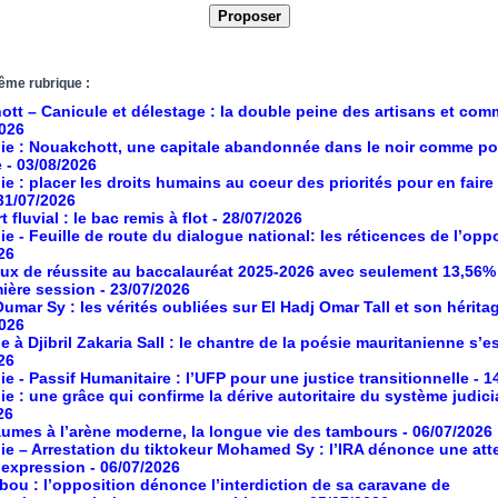
ême rubrique :
tt – Canicule et délestage : la double peine des artisans et co
2026
ie : Nouakchott, une capitale abandonnée dans le noir comme po
e
- 03/08/2026
ie : placer les droits humains au coeur des priorités pour en faire
 31/07/2026
 fluvial : le bac remis à flot
- 28/07/2026
ie - Feuille de route du dialogue national: les réticences de l’opp
26
aux de réussite au baccalauréat 2025-2026 avec seulement 13,56%
mière session
- 23/07/2026
umar Sy : les vérités oubliées sur El Hadj Omar Tall et son hérita
2026
à Djibril Zakaria Sall : le chantre de la poésie mauritanienne s’es
26
ie - Passif Humanitaire : l’UFP pour une justice transitionnelle
- 1
ie : une grâce qui confirme la dérive autoritaire du système judici
26
umes à l’arène moderne, la longue vie des tambours
- 06/07/2026
ie – Arrestation du tiktokeur Mohamed Sy : l’IRA dénonce une atte
d’expression
- 06/07/2026
ou : l’opposition dénonce l’interdiction de sa caravane de