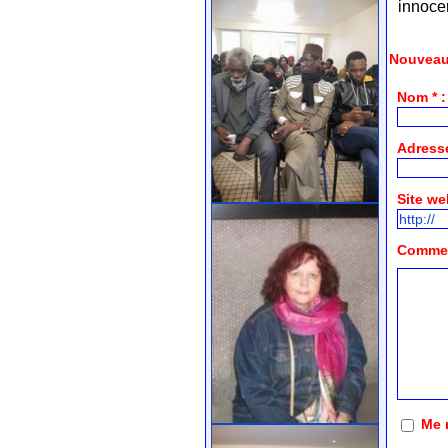
innoce
Nouveau
Nom * :
Adresse
Site we
Comment
Me 