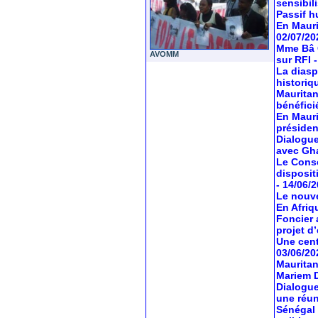
sensibil
Passif hu
En Mauri
02/07/20
Mme Bâ C
AVOMM
sur RFI
La diasp
historiq
Mauritan
bénéfici
En Mauri
préside
Dialogue
avec Gh
Le Conse
dispositi
- 14/06/
Le nouve
En Afriq
Foncier 
projet d’
Une cent
03/06/20
Mauritan
Mariem 
Dialogue
une réun
Sénégal 