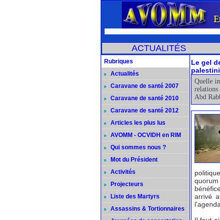
ACTUALITÉS
Rubriques
Le gel d
palestin
Actualités
Quelle im
Caravane de santé 2007
relation
Abd Rabb
Caravane de santé 2010
Caravane de santé 2012
Articles les plus lus
AVOMM - OCVIDH en RIM
Qui sommes nous ?
Mot du Président
Activités
politiqu
quorum 
Projecteurs
bénéfice
arrivé 
Liste des Martyrs
l'agenda
Assassins & Tortionnaires