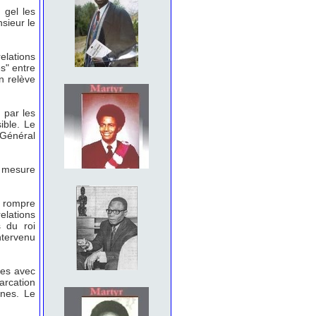
 gel les
nsieur le
elations
es" entre
n relève
 par les
ible. Le
 Général
e mesure
r rompre
elations
s du roi
tervenu
ues avec
arcation
nnes. Le