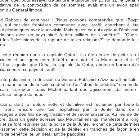
ajouter que, pour essayer d'atteindre le quorum de 15 sur 22, le Qatar, 
initiative de la convocation de ce sommet, avait mis un avion spéc
ion du Général limogé.
bd Rabbou de continuer : "Nous pouvons comprendre que l'Egypt
e, qui ont des frontières communes avec Israël, cherchent à éta
s diplomatiques avec leur voisin. Mais qu'est ce qui explique l'établiss
relations avec un pays situé à des milliers de kilomètre?". "Quels 
nt les Palestiniens de la rupture de telles relations?" se demande le d
ien.
cette réunion dans la capitale Qatari, il a été décidé de geler les r
iales et politiques entre Israël d'une part et la Mauritanie et le 
 Il faut signaler que Doha, la capitale du Qatar, abrite un bureau d'
aux entre ce pays et Israël.
ôté palestinien, la décision du Général Putschiste Aziz paraît ridicule.
en mauritanien, le ridicule se double d'un "abus de crédulité" comme le 
saire Européen Louis Michel parlant des agissement du même 
 On se moque de nous !
ations, dont la rupture nette et définitive est réclamée par toute l
que, sont, encore une fois, exploitées par la Junte dans de s
dages à des fins de légitimation et de reconnaissance. Au lieu de dé
pre, dans un geste adressé aux Mauritaniens qui manifestent à lon
 et se font réprimer par la police de la Junte, le chef de cette dernièr
issonner cette décision et de la débiter en tranches de façon à en 
de bénéfice, tel un détaillant de pacotilles.