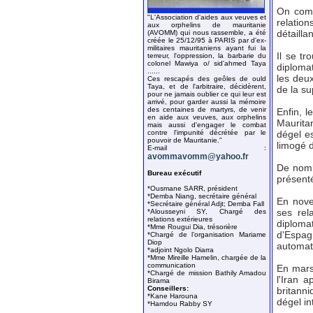
On comm
"L'Association d'aides aux veuves et
relation
aux orphelins de mauritanie
détailla
(AVOMM) qui nous rassemble, a été
créée le 25/12/95 à PARIS par d'ex-
militaires mauritaniens ayant fui la
Il se t
terreur, l'oppression, la barbarie du
colonel Mawiya o/ sid'ahmed Taya
diplomat
......
les deu
Ces rescapés des geôles de ould
Taya, et de l'arbitraire, décidèrent,
de la su
pour ne jamais oublier ce qui leur est
arrivé, pour garder aussi la mémoire
des centaines de martyrs, de venir
Enfin, l
en aide aux veuves, aux orphelins
Maurita
mais aussi d'engager le combat
contre l'impunité décrétée par le
dégel e
pouvoir de Mauritanie."
limogé 
E-mail :
avommavomm@yahoo.fr
De nomb
Bureau exécutif
présent
*Ousmane SARR, président
*Demba Niang, secrétaire général
En nove
*Secrétaire général Adjt; Demba Fall
ses rel
*Alousseyni SY, Chargé des
relations extérieures
diploma
*Mme Rougui Dia, trésorière
d'Espa
*Chargé de l’organisation Mariame
Diop
automat
*adjoint Ngolo Diarra
*Mme Mireille Hamelin, chargée de la
communication
En mars
*Chargé de mission Bathily Amadou
l'Iran 
Birama
Conseillers:
britanni
*Kane Harouna
dégel in
*Hamdou Rabby SY