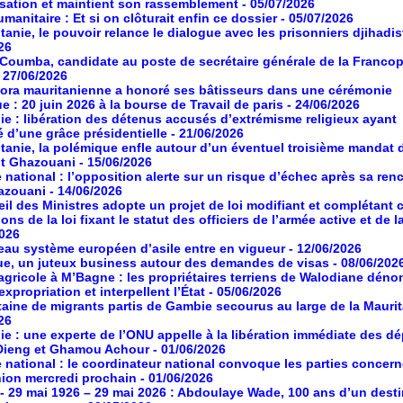
isation et maintient son rassemblement
- 05/07/2026
manitaire : Et si on clôturait enfin ce dossier
- 05/07/2026
tanie, le pouvoir relance le dialogue avec les prisonniers djihadis
26
oumba, candidate au poste de secrétaire générale de la Franco
- 27/06/2026
ora mauritanienne a honoré ses bâtisseurs dans une cérémonie
ue : 20 juin 2026 à la bourse de Travail de paris
- 24/06/2026
ie : libération des détenus accusés d’extrémisme religieux ayant
é d’une grâce présidentielle
- 21/06/2026
tanie, la polémique enfle autour d’un éventuel troisième mandat 
nt Ghazouani
- 15/06/2026
 national : l’opposition alerte sur un risque d’échec après sa ren
azouani
- 14/06/2026
il des Ministres adopte un projet de loi modifiant et complétant 
ons de la loi fixant le statut des officiers de l’armée active et de l
2026
au système européen d’asile entre en vigueur
- 12/06/2026
ue, un juteux business autour des demandes de visas
- 08/06/202
agricole à M’Bagne : les propriétaires terriens de Walodiane dén
expropriation et interpellent l’État
- 05/06/2026
aine de migrants partis de Gambie secourus au large de la Maurit
26
ie : une experte de l’ONU appelle à la libération immédiate des d
Dieng et Ghamou Achour
- 01/06/2026
 national : le coordinateur national convoque les parties concer
ion mercredi prochain
- 01/06/2026
- 29 mai 1926 – 29 mai 2026 : Abdoulaye Wade, 100 ans d’un desti