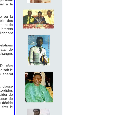
qui avait
ial à la
e ou la
blir des
ement de
intérêts
irigeant
elations
Qatar de
échanges
 Du côté
disait le
Général
a classe
ordides
cider de
gueur de
e décide
tirer le