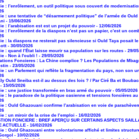
26
ie : l’enrôlement, un outil politique sous couvert de modernisati
26
ie : une tentative de “désarmement politique” de l’armée de Ould
ni
- 15/06/2026
ie : l’arabisation est est un projet du pouvoir
- 12/06/2026
ie : l’enrôlement de la diaspora n’est pas un papier, c’est un com
26
ie : la diaspora ne resterait pas silencieuse si Ould Taya posait le
ott
- 30/05/2026
ie : quand l’État laisse mourir sa population sur les routes
- 29/0
e - Non à l'oubli !
- 29/05/2026
ations Foncieres : La Chine complice ? Les Populations de Mbag
estin
- 23/05/2026
ie : un Parlement qui reflète la fragmentation du pays, non son un
26
Ely Ould Sneiba est-il au dessus des lois ? / Par Ciré Ba et Boubac
- 15/05/2026
ie : une justice transformée en bras armé du pouvoir
- 05/05/2026
ie : le paradoxe de la politique oasienne et tensions foncières a
26
ie : Ould Ghazouani confirme l’arabisation en voie de parachève
26
e : un miroir de la crise de l’emploi
- 16/02/2026
TION FONCIERE : BREF APERÇU SUR CERTAINS ASPECTS SAILL
E ACTUELLE
- 16/02/2026
ie : Ould Ghazouani entre volontarisme affiché et limites structur
Gorgol
- 10/02/2026