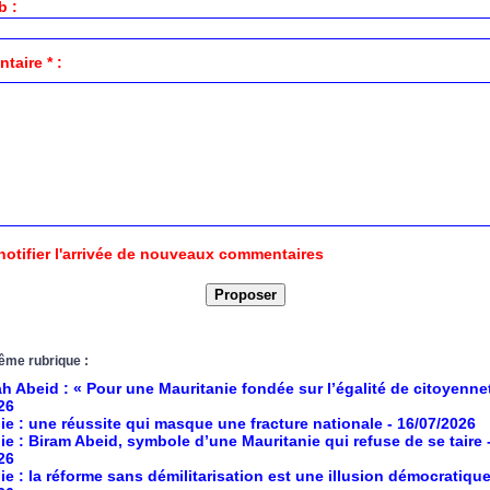
b :
aire * :
notifier l'arrivée de nouveaux commentaires
ême rubrique :
h Abeid : « Pour une Mauritanie fondée sur l’égalité de citoyenne
26
ie : une réussite qui masque une fracture nationale
- 16/07/2026
ie : Biram Abeid, symbole d’une Mauritanie qui refuse de se taire
26
ie : la réforme sans démilitarisation est une illusion démocratiqu