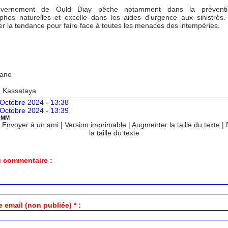
vernement de Ould Diay pêche notamment dans la prévent
ophes naturelles et excelle dans les aides d’urgence aux sinistrés. I
er la tendance pour faire face à toutes les menaces des intempéries.
Kane
: Kassataya
 Octobre 2024 - 13:38
 Octobre 2024 - 13:39
OMM
|
Envoyer à un ami
|
Version imprimable
|
Augmenter la taille du texte
|
la taille du texte
 commentaire :
 email (non publiée) * :