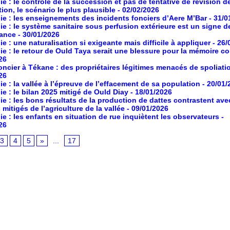
ie : le contrôle de la succession et pas de tentative de révision de
tion, le scénario le plus plausible
- 02/02/2026
ie : les enseignements des incidents fonciers d’Aere M’Bar
- 31/0
ie : le système sanitaire sous perfusion extérieure est un signe d
ance
- 30/01/2026
ie : une naturalisation si exigeante mais difficile à appliquer
- 26/
ie : le retour de Ould Taya serait une blessure pour la mémoire co
26
foncier à Tékane : des propriétaires légitimes menacés de spoliati
26
ie : la vallée à l’épreuve de l’effacement de sa population
- 20/01/
ie : le bilan 2025 mitigé de Ould Diay
- 18/01/2026
ie : les bons résultats de la production de dattes contrastent ave
 mitigés de l’agriculture de la vallée
- 09/01/2026
ie : les enfants en situation de rue inquiètent les observateurs
-
26
3
4
5
»
...
17