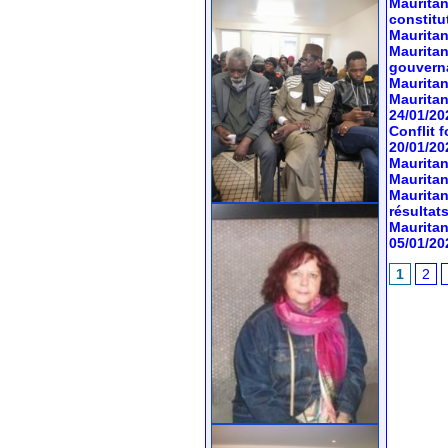
Mauritan
constitu
Mauritan
Mauritan
gouvern
Mauritan
Mauritan
24/01/20
Conflit 
20/01/20
Mauritan
Mauritan
Mauritan
résultats
Mauritan
05/01/20
1
2