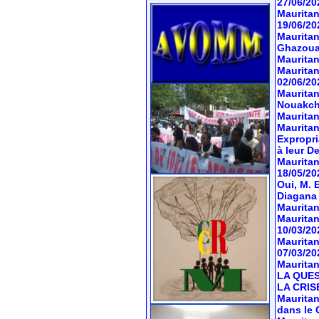
27/06/20
Mauritan
19/06/20
Mauritan
Ghazoua
Mauritan
Mauritan
02/06/20
Mauritan
Nouakch
Mauritan
Mauritani
Expropri
à leur D
Mauritan
18/05/20
Oui, M. 
Diagana
Mauritan
Mauritan
10/03/20
Mauritan
07/03/20
Mauritani
LA QUES
LA CRIS
Mauritan
dans le 