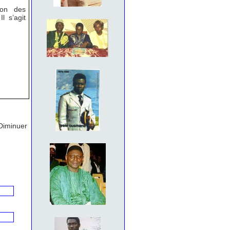
ion des
l s’agit
Diminuer