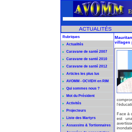
ACTUALITÉS
Rubriques
Mauritan
villages
Actualités
Caravane de santé 2007
Caravane de santé 2010
Caravane de santé 2012
Articles les plus lus
AVOMM - OCVIDH en RIM
Qui sommes nous ?
Mot du Président
comprom
Activités
l’éducat
Projecteurs
Face à 
Liste des Martyrs
est una
averti
Assassins & Tortionnaires
inondati