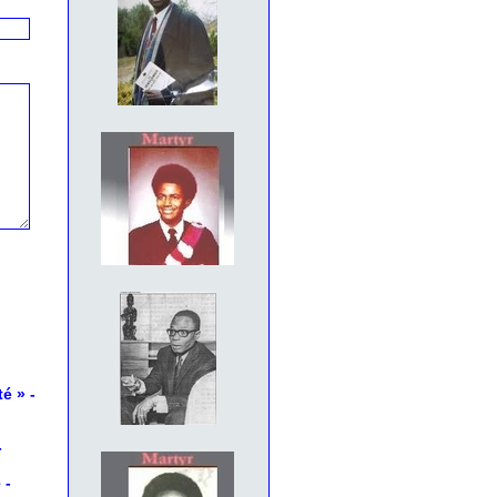
té »
-
-
e
-