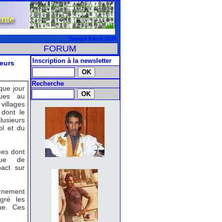
Samedi 8 Août 2026
FORUM
Inscription à la newsletter
ieurs
Recherche
que jour
dues au
villages
 dont le
lusieurs
ol et du
ées dont
que de
pact sur
ernement
gré les
ue. Ces