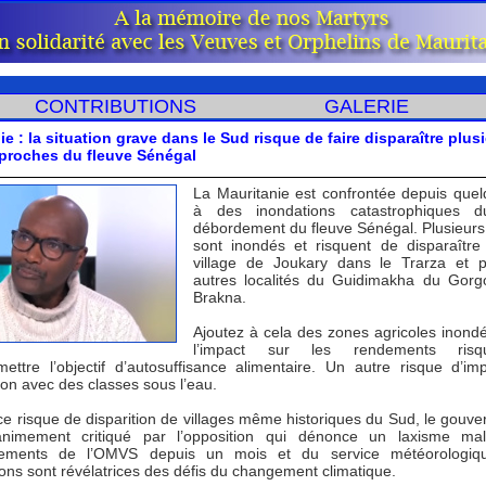
CONTRIBUTIONS
GALERIE
ie : la situation grave dans le Sud risque de faire disparaître plus
 proches du fleuve Sénégal
La Mauritanie est confrontée depuis quel
à des inondations catastrophiques 
débordement du fleuve Sénégal. Plusieurs 
sont inondés et risquent de disparaître
village de Joukary dans le Trarza et p
autres localités du Guidimakha du Gorg
Brakna.
Ajoutez à cela des zones agricoles inond
l’impact sur les rendements ris
ettre l’objectif d’autosuffisance alimentaire. Un autre risque d’im
ion avec des classes sous l’eau.
ce risque de disparition de villages même historiques du Sud, le gouv
nimement critiqué par l’opposition qui dénonce un laxisme mal
ssements de l’OMVS depuis un mois et du service météorologiq
ons sont révélatrices des défis du changement climatique.