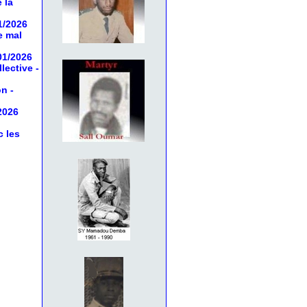
 la
1/2026
e mal
01/2026
llective
-
on
-
2026
c les