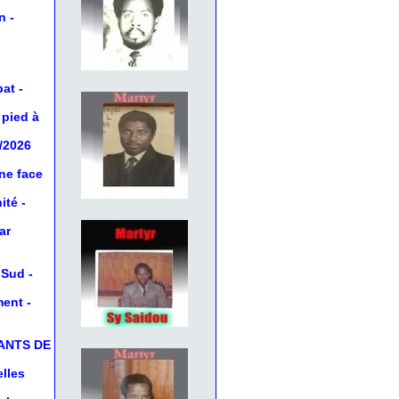
on
-
bat
-
 pied à
5/2026
ne face
ité
-
ar
u Sud
-
ment
-
ANTS DE
elles