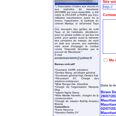
Site we
"L'Association d'aides aux veuves et
aux orphelins de mauritanie
(AVOMM) qui nous rassemble, a été
Comment
créée le 25/12/95 à PARIS par d'ex-
militaires mauritaniens ayant fui la
terreur, l'oppression, la barbarie du
colonel Mawiya o/ sid'ahmed Taya
......
Ces rescapés des geôles de ould
Taya, et de l'arbitraire, décidèrent,
pour ne jamais oublier ce qui leur est
arrivé, pour garder aussi la mémoire
des centaines de martyrs, de venir
en aide aux veuves, aux orphelins
mais aussi d'engager le combat
contre l'impunité décrétée par le
pouvoir de Mauritanie."
E-mail :
avommavomm@yahoo.fr
Me 
Bureau exécutif
*Ousmane SARR, président
*Demba Niang, secrétaire général
*Secrétaire général Adjt; Demba Fall
*Alousseyni SY, Chargé des
relations extérieures
*Mme Rougui Dia, trésorière
Dans la m
*Chargé de l’organisation Mariame
Diop
Biram Da
*adjoint Ngolo Diarra
*Mme Mireille Hamelin, chargée de la
28/07/20
communication
Mauritan
*Chargé de mission Bathily Amadou
Mauritan
Birama
Conseillers:
02/07/20
*Kane Harouna
Mauritan
*Hamdou Rabby SY