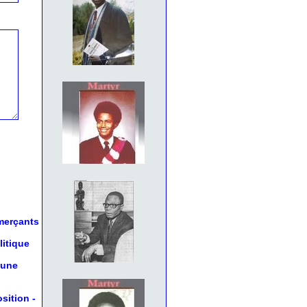
mmerçants
litique
 une
osition
-