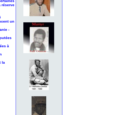
certaines
a réserve
6
oncent un
anie
-
éputées
nées à
n
 la