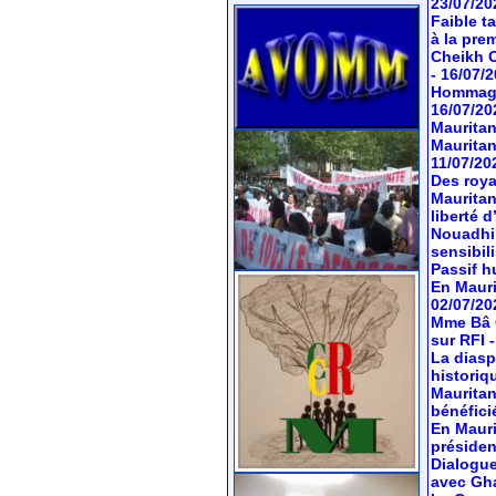
23/07/20
Faible t
à la pre
Cheikh O
- 16/07/
Hommage 
16/07/20
Mauritan
Mauritan
11/07/20
Des roya
Mauritan
liberté 
Nouadhib
sensibil
Passif hu
En Mauri
02/07/20
Mme Bâ C
sur RFI
La diasp
historiq
Mauritan
bénéfici
En Mauri
préside
Dialogue
avec Gh