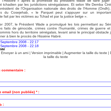
 l’Histoire » après la promesse du président Wade de faire juger 
t tchadien par les juridictions sénégalaises. Et selon Me Demba Ciré 
président de l’Organisation nationale des droits de l’Homme (Ondh)
s du Cosejehab, « le Parquet peut s’appuyer sur un important 
e fait par les victimes au Tchad et par la justice belge ».
ier 2007, le Président Wade a promulgué les lois permettant au Sé
es faits de génocide, crimes contre l’humanité, crimes de guerre et 
mis hors du territoire sénégalais, levant ainsi le principal obstacle j
ner à bien le procès de Hissène Habré.
 Septembre 2008 - 22:17
 Septembre 2008 - 22:18
OMM
|
Envoyer à un ami
|
Version imprimable
|
Augmenter la taille du texte
|
la taille du texte
 commentaire :
 email (non publiée) * :
b :