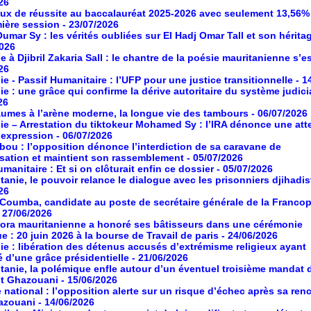
26
aux de réussite au baccalauréat 2025-2026 avec seulement 13,56%
mière session
- 23/07/2026
umar Sy : les vérités oubliées sur El Hadj Omar Tall et son hérita
2026
à Djibril Zakaria Sall : le chantre de la poésie mauritanienne s’es
26
ie - Passif Humanitaire : l’UFP pour une justice transitionnelle
- 1
ie : une grâce qui confirme la dérive autoritaire du système judici
26
umes à l’arène moderne, la longue vie des tambours
- 06/07/2026
ie – Arrestation du tiktokeur Mohamed Sy : l’IRA dénonce une atte
d’expression
- 06/07/2026
ou : l’opposition dénonce l’interdiction de sa caravane de
isation et maintient son rassemblement
- 05/07/2026
manitaire : Et si on clôturait enfin ce dossier
- 05/07/2026
tanie, le pouvoir relance le dialogue avec les prisonniers djihadis
26
oumba, candidate au poste de secrétaire générale de la Franco
- 27/06/2026
ora mauritanienne a honoré ses bâtisseurs dans une cérémonie
ue : 20 juin 2026 à la bourse de Travail de paris
- 24/06/2026
ie : libération des détenus accusés d’extrémisme religieux ayant
é d’une grâce présidentielle
- 21/06/2026
tanie, la polémique enfle autour d’un éventuel troisième mandat 
nt Ghazouani
- 15/06/2026
 national : l’opposition alerte sur un risque d’échec après sa ren
azouani
- 14/06/2026