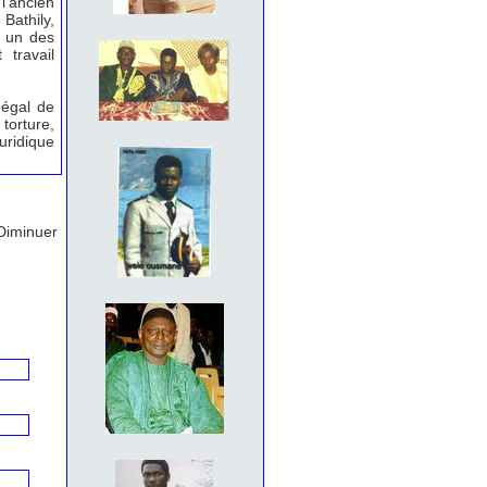
l’ancien
Bathily,
, un des
travail
négal de
torture,
uridique
Diminuer