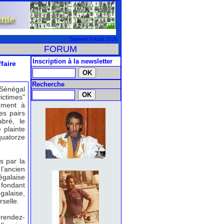
Samedi 8 Août 2026
FORUM
Inscription à la newsletter
faire
Recherche
 Sénégal
ictimes"
ément à
es pairs
abré, le
 plainte
uatorze
s par la
’ancien
égalaise
 fondant
galaise,
selle.
 rendez-