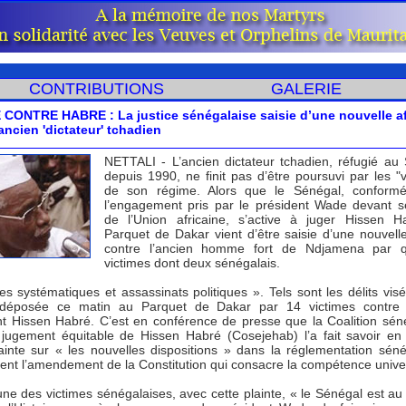
CONTRIBUTIONS
GALERIE
CONTRE HABRE : La justice sénégalaise saisie d’une nouvelle af
’ancien 'dictateur' tchadien
NETTALI - L’ancien dictateur tchadien, réfugié au
depuis 1990, ne finit pas d’être poursuvi par les "v
de son régime. Alors que le Sénégal, conform
l’engagement pris par le président Wade devant s
de l’Union africaine, s’active à juger Hissen H
Parquet de Dakar vient d’être saisie d’une nouvelle
contre l’ancien homme fort de Ndjamena par q
victimes dont deux sénégalais.
es systématiques et assassinats politiques ». Tels sont les délits visé
 déposée ce matin au Parquet de Dakar par 14 victimes contre l
nt Hissen Habré. C’est en conférence de presse que la Coalition sén
 jugement équitable de Hissen Habré (Cosejehab) l’a fait savoir en
lainte sur « les nouvelles dispositions » dans la réglementation séné
nt l’amendement de la Constitution qui consacre la compétence univer
une des victimes sénégalaises, avec cette plainte, « le Sénégal est au