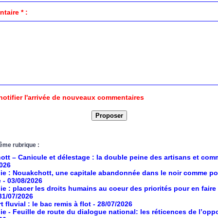
aire * :
notifier l'arrivée de nouveaux commentaires
ême rubrique :
tt – Canicule et délestage : la double peine des artisans et co
2026
ie : Nouakchott, une capitale abandonnée dans le noir comme po
e
- 03/08/2026
ie : placer les droits humains au coeur des priorités pour en faire
 31/07/2026
 fluvial : le bac remis à flot
- 28/07/2026
ie - Feuille de route du dialogue national: les réticences de l’opp