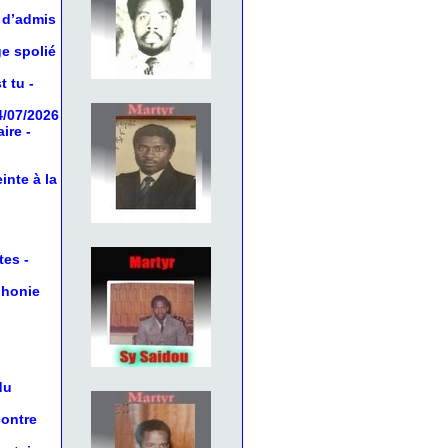
 d’admis
ge spolié
t tu
-
4/07/2026
aire
-
inte à la
tes
-
phonie
du
contre