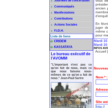
vous de
Journées de concertation
présiden
Communiqués
ancien 
membre
Manifestations
d’enquêt
Contributions
En févr
Actions Sociales
juger d
F.I.D.H.
même com
pour me
Liste de liens
Mardi 16
CRIDEM
Mardi 16
KASSATAYA
INFOS AV
Accueil
Le bureau exécutif de
l'AVOMM
"L'important n'est pas ce
qu'on fait de nous, mais ce
Nouveau
que nous faisons nous-
mêmes de ce qu'on a fait de
Nom * :
nous." Jean-Paul Sartre
Adresse
Site we