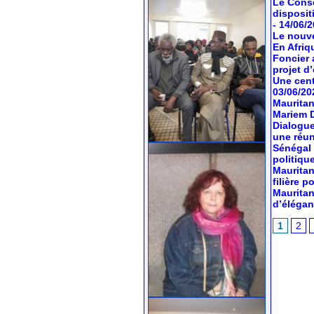
Le Conse
dispositi
- 14/06/
Le nouve
En Afriq
Foncier 
projet d’
Une cent
03/06/20
Mauritan
Mariem 
Dialogue
une réun
Sénégal 
politiqu
Mauritan
filière 
Mauritan
d’élégan
1
2