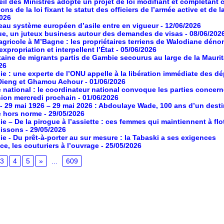
il des Ministres adopte un projet de loi modifiant et complétant 
ons de la loi fixant le statut des officiers de l’armée active et de l
2026
au système européen d’asile entre en vigueur
- 12/06/2026
ue, un juteux business autour des demandes de visas
- 08/06/202
agricole à M’Bagne : les propriétaires terriens de Walodiane dén
expropriation et interpellent l’État
- 05/06/2026
aine de migrants partis de Gambie secourus au large de la Maurit
26
ie : une experte de l’ONU appelle à la libération immédiate des d
Dieng et Ghamou Achour
- 01/06/2026
 national : le coordinateur national convoque les parties concer
ion mercredi prochain
- 01/06/2026
- 29 mai 1926 – 29 mai 2026 : Abdoulaye Wade, 100 ans d’un desti
e hors norme
- 29/05/2026
ie – De la pirogue à l’assiette : ces femmes qui maintiennent à flot
poissons
- 29/05/2026
ie - Du prêt-à-porter au sur mesure : la Tabaski a ses exigences
ce, les couturiers à l’ouvrage
- 25/05/2026
3
4
5
»
...
609