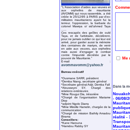
Comment
"L'Association d'aides aux veuves et
aux orphelins de mauritanie
(AVOMM) qui nous rassemble, a été
créée le 25/12/95 à PARIS par d'ex-
militaires mauritaniens ayant fui la
terreur, l'oppression, la barbarie du
colonel Mawiya o/ sid'ahmed Taya
......
Ces rescapés des geôles de ould
Taya, et de l'arbitraire, décidèrent,
pour ne jamais oublier ce qui leur est
arrivé, pour garder aussi la mémoire
des centaines de martyrs, de venir
en aide aux veuves, aux orphelins
mais aussi d'engager le combat
contre l'impunité décrétée par le
Me 
pouvoir de Mauritanie."
E-mail :
avommavomm@yahoo.fr
Bureau exécutif
*Ousmane SARR, président
*Demba Niang, secrétaire général
*Secrétaire général Adjt; Demba Fall
Dans la m
*Alousseyni SY, Chargé des
relations extérieures
Nouakcho
*Mme Rougui Dia, trésorière
*Chargé de l’organisation Mariame
- 06/08/
Diop
Mauritan
*adjoint Ngolo Diarra
*Mme Mireille Hamelin, chargée de la
publiqu
communication
Mauritan
*Chargé de mission Bathily Amadou
réalité
-
Birama
Conseillers:
Transport
*Kane Harouna
Mauritan
*Hamdou Rabby SY